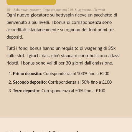
18+. Solo nuovi giocatori. Deposito minimo £10. Si applicano i Termini.
Ogni nuovo giocatore su bettyspin riceve un pacchetto di
benvenuto a più livelli. I bonus di corrispondenza sono
accreditati istantaneamente su ognuno dei tuoi primi tre
depositi.
Tutti i fondi bonus hanno un requisito di wagering di 35x
sulle slot. I giochi da casinò standard contribuiscono a tassi
ridotti. I bonus sono validi per 30 giorni dall'emissione.
Primo deposito:
Corrispondenza al 100% fino a £200
Secondo deposito:
Corrispondenza al 50% fino a £100
Terzo deposito:
Corrispondenza al 50% fino a £100