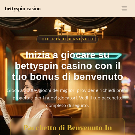
bettyspin casino
OFFERTA DI BENVENUTO
Inizia a giocare su
bettyspin casino con il
tuo bonus di benvenuto
Gioca a 3000+ giochi dei migliori provider e richiedi premi
progettati per i nuovi giocatori. Vedi il tuo pacchetto
completo di seguito.
Pacchetto di Benvenuto In