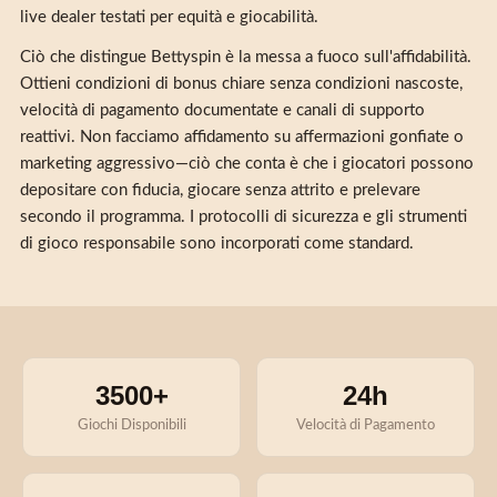
live dealer testati per equità e giocabilità.
Ciò che distingue Bettyspin è la messa a fuoco sull'affidabilità.
Ottieni condizioni di bonus chiare senza condizioni nascoste,
velocità di pagamento documentate e canali di supporto
reattivi. Non facciamo affidamento su affermazioni gonfiate o
marketing aggressivo—ciò che conta è che i giocatori possono
depositare con fiducia, giocare senza attrito e prelevare
secondo il programma. I protocolli di sicurezza e gli strumenti
di gioco responsabile sono incorporati come standard.
3500+
24h
Giochi Disponibili
Velocità di Pagamento