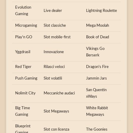
Evolution
Live dealer
Lightning Roulette
Gaming
Microgaming
Slot classiche
Mega Moolah
Play'n GO
Slot mobile-first
Book of Dead
Vikings Go
Yggdrasil
Innovazione
Berserk
Red Tiger
Rilasci veloci
Dragon's Fire
Push Gaming
Slot volatili
Jammin Jars
San Quentin
Nolimit City
Meccaniche audaci
xWays
Big Time
White Rabbit
Slot Megaways
Gaming
Megaways
Blueprint
Slot con licenza
The Goonies
Gaming