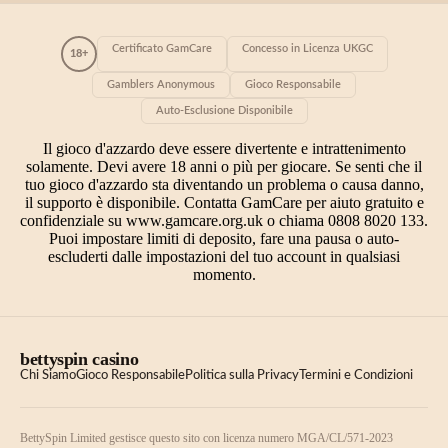
Certificato GamCare
Concesso in Licenza UKGC
18+
Gamblers Anonymous
Gioco Responsabile
Auto-Esclusione Disponibile
Il gioco d'azzardo deve essere divertente e intrattenimento
solamente. Devi avere 18 anni o più per giocare. Se senti che il
tuo gioco d'azzardo sta diventando un problema o causa danno,
il supporto è disponibile. Contatta GamCare per aiuto gratuito e
confidenziale su www.gamcare.org.uk o chiama 0808 8020 133.
Puoi impostare limiti di deposito, fare una pausa o auto-
escluderti dalle impostazioni del tuo account in qualsiasi
momento.
bettyspin casino
Chi Siamo
Gioco Responsabile
Politica sulla Privacy
Termini e Condizioni
BettySpin Limited gestisce questo sito con licenza numero MGA/CL/571-2023