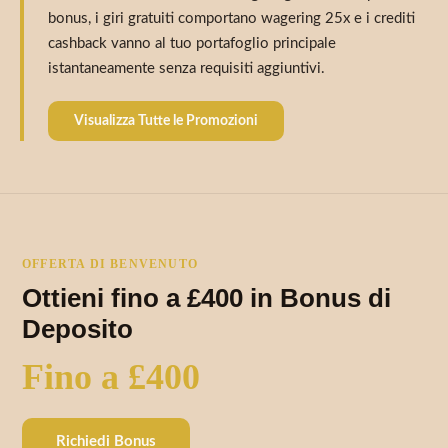
bonus, i giri gratuiti comportano wagering 25x e i crediti
cashback vanno al tuo portafoglio principale
istantaneamente senza requisiti aggiuntivi.
Visualizza Tutte le Promozioni
OFFERTA DI BENVENUTO
Ottieni fino a £400 in Bonus di
Deposito
Fino a £400
Richiedi Bonus