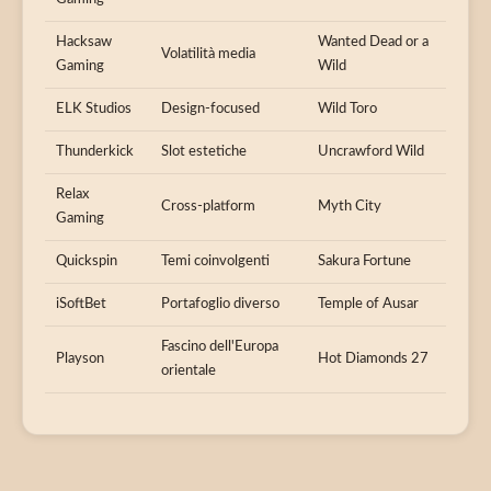
Hacksaw
Wanted Dead or a
Volatilità media
Gaming
Wild
ELK Studios
Design-focused
Wild Toro
Thunderkick
Slot estetiche
Uncrawford Wild
Relax
Cross-platform
Myth City
Gaming
Quickspin
Temi coinvolgenti
Sakura Fortune
iSoftBet
Portafoglio diverso
Temple of Ausar
Fascino dell'Europa
Playson
Hot Diamonds 27
orientale