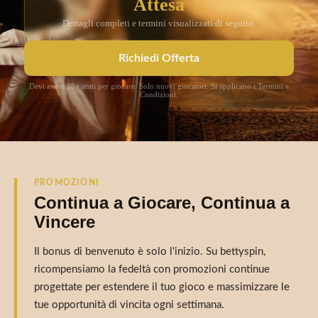
Attesa
Dettagli completi e termini visualizzati di seguito.
Richiedi Offerta
Devi avere 18+ anni per giocare. Solo nuovi giocatori. Si applicano i Termini e
Condizioni.
PROMOZIONI
Continua a Giocare, Continua a
Vincere
Il bonus di benvenuto è solo l'inizio. Su bettyspin,
ricompensiamo la fedeltà con promozioni continue
progettate per estendere il tuo gioco e massimizzare le
tue opportunità di vincita ogni settimana.