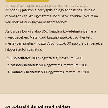
18+. Csak új játékosoknak. Legalább £10 befizetés. Feltételek érvényesek.
Minden új játékos a bettyspin-en egy többszintű üdvözlő
csomagot kap. Az egyeztetési bónuszok azonnal jóváírásra
kerülnek az első három befizetésedhez.
Az összes bónusz alap 35x fogadási követelménnyel jár a
nyerőgépeken. A standard kaszinó játékok csökkentett
mértékben járulnak hozzá. A bónuszok 30 napig érvényesek a
kibocsátástól számítva.
Első befizetés:
100% egyeztetés, maximum £200
Második befizetés:
50% egyeztetés, maximum £100
Harmadik befizetés:
50% egyeztetés, maximum £100
Az Adataid és Pénzed Védett