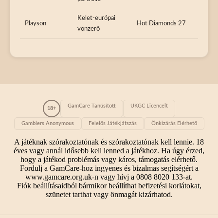
Kelet-európai
Playson
Hot Diamonds 27
vonzerő
GamCare Tanúsított
UKGC Licencelt
18+
Gamblers Anonymous
Felelős Játékjátszás
Önkizárás Elérhető
A játéknak szórakoztatónak és szórakoztatónak kell lennie. 18
éves vagy annál idősebb kell lenned a játékhoz. Ha úgy érzed,
hogy a játékod problémás vagy káros, támogatás elérhető.
Fordulj a GamCare-hoz ingyenes és bizalmas segítségért a
www.gamcare.org.uk-n vagy hívj a 0808 8020 133-at.
Fiók beállításaidból bármikor beállíthat befizetési korlátokat,
szünetet tarthat vagy önmagát kizárhatod.