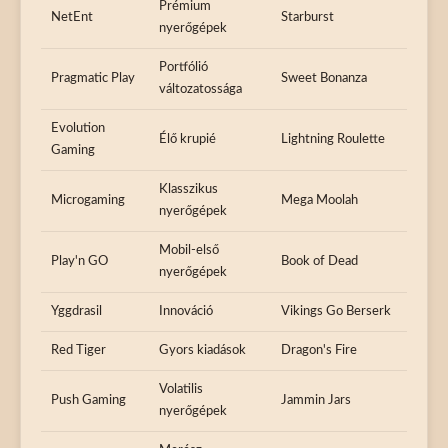
Prémium
NetEnt
Starburst
nyerőgépek
Portfólió
Pragmatic Play
Sweet Bonanza
változatossága
Evolution
Élő krupié
Lightning Roulette
Gaming
Klasszikus
Microgaming
Mega Moolah
nyerőgépek
Mobil-első
Play'n GO
Book of Dead
nyerőgépek
Yggdrasil
Innováció
Vikings Go Berserk
Red Tiger
Gyors kiadások
Dragon's Fire
Volatilis
Push Gaming
Jammin Jars
nyerőgépek