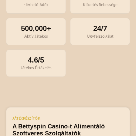
Elérhető Játék
Kifizetés Sebessége
500,000+
24/7
Aktív Játékos
Ügyfélszolgálat
4.6/5
Játékos Értékelés
JÁTÉKKÉSZÍTŐK
A Bettyspin Casino-t Alimentáló
Szoftveres Szolgáltatók