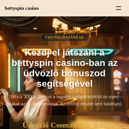
bettyspin casino
ÜDVÖZLŐ AJÁNLAT
Kezdj el játszani a
bettyspin casino-ban az
üdvözlő bónuszod
segítségével
Játssz 3000+ játékot a legjobb szolgáltatóktól és nyerj
díjakat az új játékosoknak. Az összes részlet lent található.
Üdvözlő Csomag Vár Rád