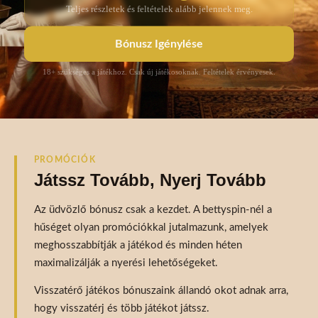
Teljes részletek és feltételek alább jelennek meg.
Bónusz Igénylése
18+ szükséges a játékhoz. Csak új játékosoknak. Feltételek érvényesek.
PROMÓCIÓK
Játssz Tovább, Nyerj Tovább
Az üdvözlő bónusz csak a kezdet. A bettyspin-nél a
hűséget olyan promóciókkal jutalmazunk, amelyek
meghosszabbítják a játékod és minden héten
maximalizálják a nyerési lehetőségeket.
Visszatérő játékos bónuszaink állandó okot adnak arra,
hogy visszatérj és több játékot játssz.